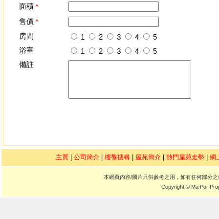
面積
*
售價
*
房間
1
2
3
4
5
浴室
1
2
3
4
5
備註
主頁
|
公司簡介
|
樓盤搜尋
|
屋苑簡介
|
熱門屋苑走勢
|
網
本網頁內容/圖片只供參考之用，如有任何部分
Copyright © Ma Por Pro