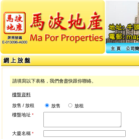
請填寫以下表格，我們會盡快跟你聯絡。
樓盤資料
放售 / 放租
放售
放租
樓盤地址
*
大廈名稱
*